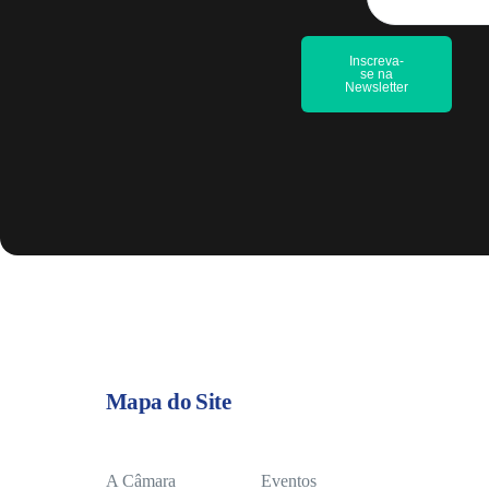
Inscreva-
se na
Newsletter
Mapa do Site
A Câmara
Eventos