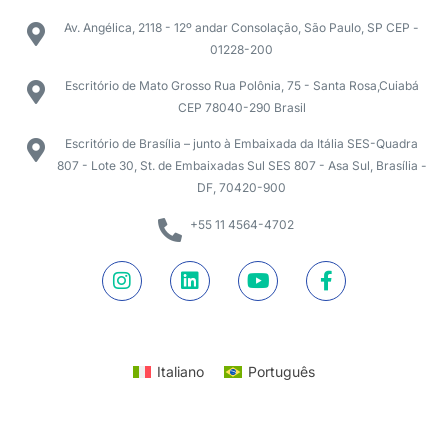
Av. Angélica, 2118 - 12º andar Consolação, São Paulo, SP CEP -
01228-200
Escritório de Mato Grosso Rua Polônia, 75 - Santa Rosa,Cuiabá
CEP 78040-290 Brasil
Escritório de Brasília – junto à Embaixada da Itália SES-Quadra
807 - Lote 30, St. de Embaixadas Sul SES 807 - Asa Sul, Brasília -
DF, 70420-900
+55 11 4564-4702
Italiano
Português