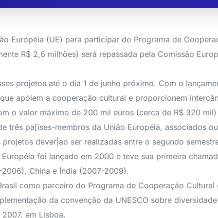
nião Européia (UE) para participar do Programa de Coopera
nte R$ 2,6 milhões) será repassada pela Comissão Européi
sses projetos até o dia 1 de junho próximo. Com o lançame
que apóiem a cooperação cultural e proporcionem intercâmbi
om o valor máximo de 200 mil euros (cerca de R$ 320 mil)
 de três pa[íses-membros da União Européia, associados 
nos projetos dever|ao ser realizadas entre o segundo semes
Européia foi lançado em 2000 e teve sua primeira chamada
-2006), China e Índia (2007-2009).
o Brasil como parceiro do Programa de Cooperação Cultura
mplementação da convenção da UNESCO sobre diversidade c
e 2007, em Lisboa.