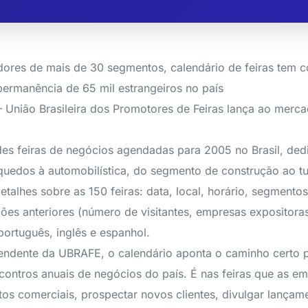
ores de mais de 30 segmentos, calendário de feiras tem 
 permanência de 65 mil estrangeiros no país
– União Brasileira dos Promotores de Feiras lança ao mer
es feiras de negócios agendadas para 2005 no Brasil, de
nquedos à automobilística, do segmento de construção ao t
talhes sobre as 150 feiras: data, local, horário, segmento
ões anteriores (número de visitantes, empresas expositora
ortuguês, inglês e espanhol.
endente da UBRAFE, o calendário aponta o caminho certo p
ncontros anuais de negócios do país. É nas feiras que as e
tos comerciais, prospectar novos clientes, divulgar lançam