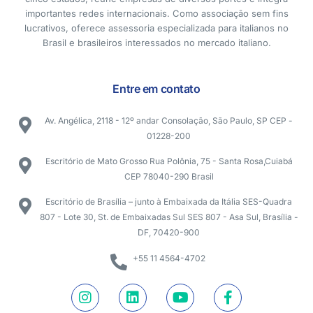
importantes redes internacionais. Como associação sem fins
lucrativos, oferece assessoria especializada para italianos no
Brasil e brasileiros interessados no mercado italiano.
Entre em contato
Av. Angélica, 2118 - 12º andar Consolação, São Paulo, SP CEP -
01228-200
Escritório de Mato Grosso Rua Polônia, 75 - Santa Rosa,Cuiabá
CEP 78040-290 Brasil
Escritório de Brasília – junto à Embaixada da Itália SES-Quadra
807 - Lote 30, St. de Embaixadas Sul SES 807 - Asa Sul, Brasília -
DF, 70420-900
+55 11 4564-4702