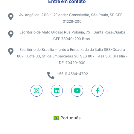
Entre em contato
Av. Angélica, 2118 - 12º andar Consolação, São Paulo, SP CEP -
01228-200
Escritório de Mato Grosso Rua Polônia, 75 - Santa Rosa,Cuiabá
CEP 78040-290 Brasil
Escritório de Brasília – junto à Embaixada da Itália SES-Quadra
807 - Lote 30, St. de Embaixadas Sul SES 807 - Asa Sul, Brasília -
DF, 70420-900
+55 11 4564-4702
Português