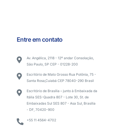
Entre em contato
Av. Angélica, 2118 - 12º andar Consolação,
São Paulo, SP CEP - 01228-200
Escritório de Mato Grosso Rua Polônia, 75 -
Santa Rosa,Cuiabá CEP 78040-290 Brasil
Escritório de Brasília – junto à Embaixada da
Itália SES-Quadra 807 - Lote 30, St. de
Embaixadas Sul SES 807 - Asa Sul, Brasília
- DF, 70420-900
+55 11 4564-4702