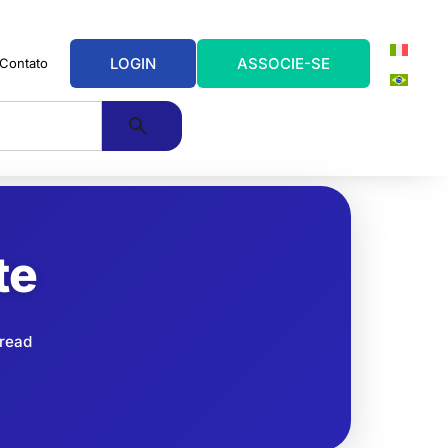
LOGIN
ASSOCIE-SE
Contato
te
 read