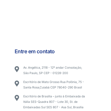
Entre em contato
Av. Angélica, 2118 - 12º andar Consolação,
São Paulo, SP CEP - 01228-200
Escritório de Mato Grosso Rua Polônia, 75 -
Santa Rosa,Cuiabá CEP 78040-290 Brasil
Escritório de Brasília – junto à Embaixada da
Itália SES-Quadra 807 - Lote 30, St. de
Embaixadas Sul SES 807 - Asa Sul, Brasília