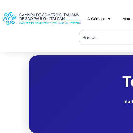
A Câmara
Mato
T
mar