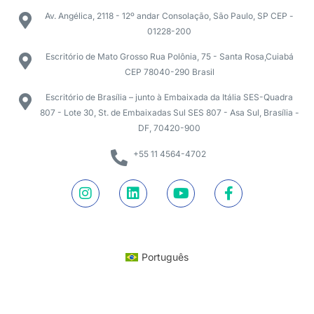
Av. Angélica, 2118 - 12º andar Consolação, São Paulo, SP CEP -
01228-200
Escritório de Mato Grosso Rua Polônia, 75 - Santa Rosa,Cuiabá
CEP 78040-290 Brasil
Escritório de Brasília – junto à Embaixada da Itália SES-Quadra
807 - Lote 30, St. de Embaixadas Sul SES 807 - Asa Sul, Brasília -
DF, 70420-900
+55 11 4564-4702
Português