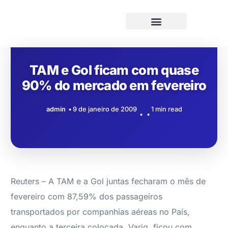
TAM e Gol ficam com quase
90% do mercado em fevereiro
admin
9 de janeiro de 2009
1 min read
Reuters – A TAM e a Gol juntas fecharam o mês de
fevereiro com 87,59% dos passageiros
transportados por companhias aéreas no País,
enquanto a terceira colocada, Varig, ficou com