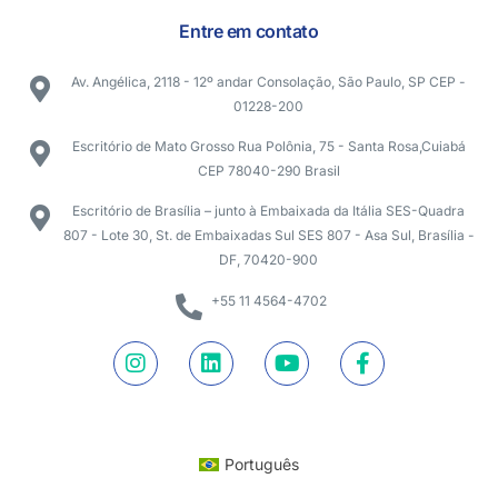
Entre em contato
Av. Angélica, 2118 - 12º andar Consolação, São Paulo, SP CEP -
01228-200
Escritório de Mato Grosso Rua Polônia, 75 - Santa Rosa,Cuiabá
CEP 78040-290 Brasil
Escritório de Brasília – junto à Embaixada da Itália SES-Quadra
807 - Lote 30, St. de Embaixadas Sul SES 807 - Asa Sul, Brasília -
DF, 70420-900
+55 11 4564-4702
Português