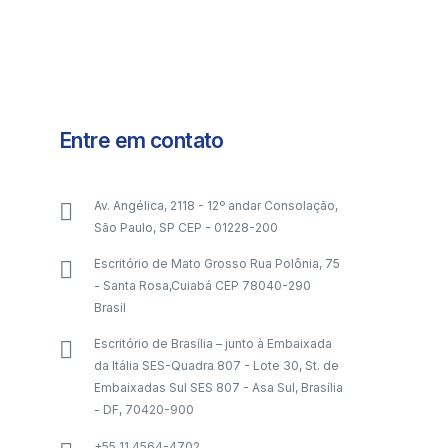
Entre em contato
Av. Angélica, 2118 - 12º andar Consolação,
São Paulo, SP CEP - 01228-200
Escritório de Mato Grosso Rua Polônia, 75
- Santa Rosa,Cuiabá CEP 78040-290
Brasil
Escritório de Brasília – junto à Embaixada
da Itália SES-Quadra 807 - Lote 30, St. de
Embaixadas Sul SES 807 - Asa Sul, Brasília
- DF, 70420-900
+55 11 4564-4702