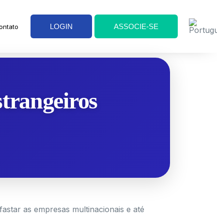
LOGIN
ASSOCIE-SE
ontato
strangeiros
fastar as empresas multinacionais e até