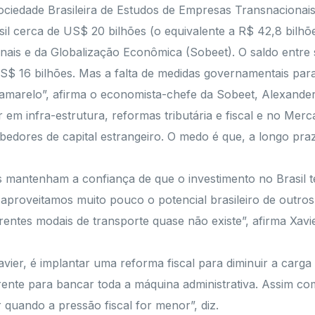
Sociedade Brasileira de Estudos de Empresas Transnaciona
sil cerca de US$ 20 bilhões (o equivalente a R$ 42,8 bilh
nais e da Globalização Econômica (Sobeet). O saldo entre 
$ 16 bilhões. Mas a falta de medidas governamentais para
á amarelo”, afirma o economista-chefe da Sobeet, Alexander
ir em infra-estrutura, reformas tributária e fiscal e no 
dores de capital estrangeiro. O medo é que, a longo prazo,
mantenham a confiança de que o investimento no Brasil te
je aproveitamos muito pouco o potencial brasileiro de outr
iferentes modais de transporte quase não existe”, afirma X
ier, é implantar uma reforma fiscal para diminuir a carga 
r frente para bancar toda a máquina administrativa. Assim 
ir quando a pressão fiscal for menor”, diz.