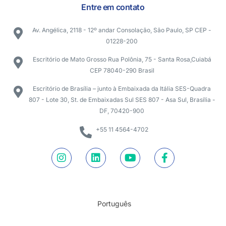
Entre em contato
Av. Angélica, 2118 - 12º andar Consolação, São Paulo, SP CEP -
01228-200
Escritório de Mato Grosso Rua Polônia, 75 - Santa Rosa,Cuiabá
CEP 78040-290 Brasil
Escritório de Brasília – junto à Embaixada da Itália SES-Quadra
807 - Lote 30, St. de Embaixadas Sul SES 807 - Asa Sul, Brasília -
DF, 70420-900
+55 11 4564-4702
Português