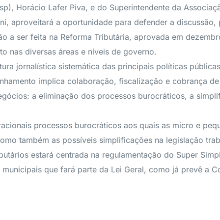
esp), Horácio Lafer Piva, e do Superintendente da Associa
ni, aproveitará a oportunidade para defender a discussão,
a ser feita na Reforma Tributária, aprovada em dezembro 
o nas diversas áreas e níveis de governo.
ra jornalística sistemática das principais políticas públic
amento implica colaboração, fiscalização e cobrança de 
ócios: a eliminação dos processos burocráticos, a simplifi
irracionais processos burocráticos aos quais as micro e p
 como também as possíveis simplificações na legislação tra
butários estará centrada na regulamentação do Super Simpl
 municipais que fará parte da Lei Geral, como já prevê a Co