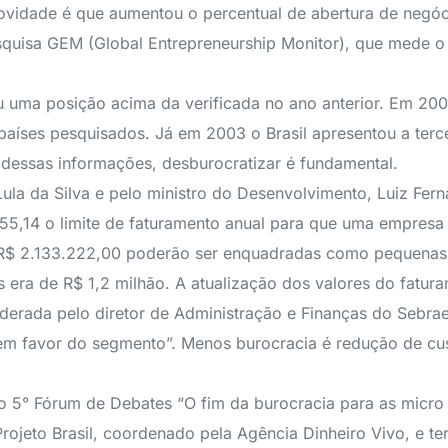
 novidade é que aumentou o percentual de abertura de negó
squisa GEM (Global Entrepreneurship Monitor), que mede 
uma posição acima da verificada no ano anterior. Em 2002
aíses pesquisados. Já em 2003 o Brasil apresentou a ter
e dessas informações, desburocratizar é fundamental.
ula da Silva e pelo ministro do Desenvolvimento, Luiz Fern
.755,14 o limite de faturamento anual para que uma empres
 R$ 2.133.222,00 poderão ser enquadradas como pequenas
s era de R$ 1,2 milhão. A atualização dos valores do fatu
erada pelo diretor de Administração e Finanças do Sebrae
m favor do segmento”. Menos burocracia é redução de custo
5° Fórum de Debates “O fim da burocracia para as micro 
 Projeto Brasil, coordenado pela Agência Dinheiro Vivo, e te