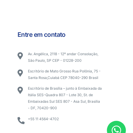
Entre em contato
Av. Angélica, 2118 - 12º andar Consolação,
São Paulo, SP CEP - 01228-200
Escritório de Mato Grosso Rua Polônia, 75 -
Santa Rosa,Cuiabá CEP 78040-290 Brasil
Escritório de Brasília – junto à Embaixada da
Itália SES-Quadra 807 - Lote 30, St. de
Embaixadas Sul SES 807 - Asa Sul, Brasília
- DF, 70420-900
+55 11 4564-4702