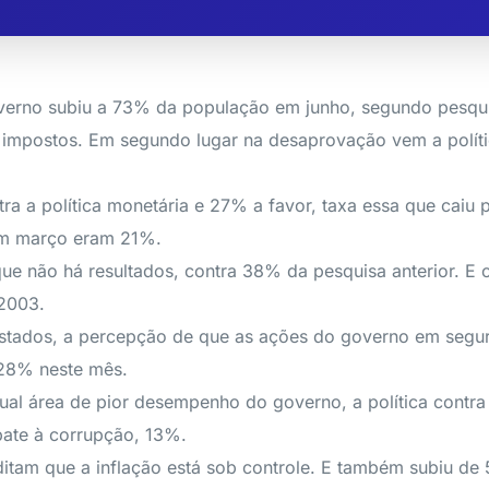
 governo subiu a 73% da população em junho, segundo pesq
mpostos. Em segundo lugar na desaprovação vem a polític
a a política monetária e 27% a favor, taxa essa que caiu
em março eram 21%.
não há resultados, contra 38% da pesquisa anterior. E o
2003.
tados, a percepção de que as ações do governo em segur
 28% neste mês.
ual área de pior desempenho do governo, a política cont
ate à corrupção, 13%.
tam que a inflação está sob controle. E também subiu d