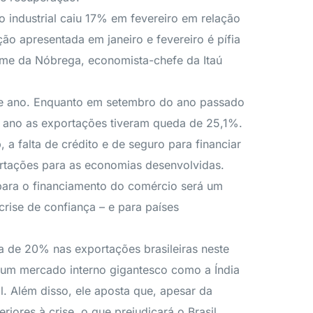
o industrial caiu 17% em fevereiro em relação
o apresentada em janeiro e fevereiro é pífia
erme da Nóbrega, economista-chefe da Itaú
te ano. Enquanto em setembro do ano passado
e ano as exportações tiveram queda de 25,1%.
a falta de crédito e de seguro para financiar
ortações para as economias desenvolvidas.
s para o financiamento do comércio será um
rise de confiança – e para países
a de 20% nas exportações brasileiras neste
 um mercado interno gigantesco como a Índia
. Além disso, ele aposta que, apesar da
ores à crise, o que prejudicará o Brasil.