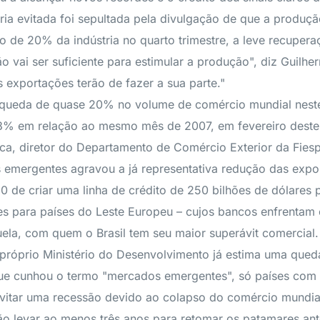
ia evitada foi sepultada pela divulgação de que a produçã
 20% da indústria no quarto trimestre, a leve recuperaçã
 vai ser suficiente para estimular a produção", diz Guilh
s exportações terão de fazer a sua parte."
a queda de quase 20% no volume de comércio mundial nes
41,3% em relação ao mesmo mês de 2007, em fevereiro dest
a, diretor do Departamento de Comércio Exterior da Fiesp, 
s emergentes agravou a já representativa redução das exp
20 de criar uma linha de crédito de 250 bilhões de dólare
es para países do Leste Europeu – cujos bancos enfrentam c
la, com quem o Brasil tem seu maior superávit comercial.
 próprio Ministério do Desenvolvimento já estima uma qued
 que cunhou o termo "mercados emergentes", só países com
vitar uma recessão devido ao colapso do comércio mundial
 levar ao menos três anos para retomar os patamares anteri