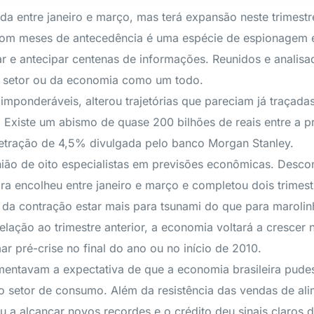
ueda entre janeiro e março, mas terá expansão neste trimes
com meses de antecedência é uma espécie de espionagem es
r e antecipar centenas de informações. Reunidos e analis
 setor ou da economia como um todo.
imponderáveis, alterou trajetórias que pareciam já traçadas
. Existe um abismo de quase 200 bilhões de reais entre a p
 retração de 4,5% divulgada pelo banco Morgan Stanley.
inião de oito especialistas em previsões econômicas. Desc
ira encolheu entre janeiro e março e completou dois trimes
da contração estar mais para tsunami do que para marolinha
lação ao trimestre anterior, a economia voltará a crescer 
r pré-crise no final do ano ou no início de 2010.
mentavam a expectativa de que a economia brasileira pudess
no setor de consumo. Além da resistência das vendas de ali
a alcançar novos recordes e o crédito deu sinais claros 