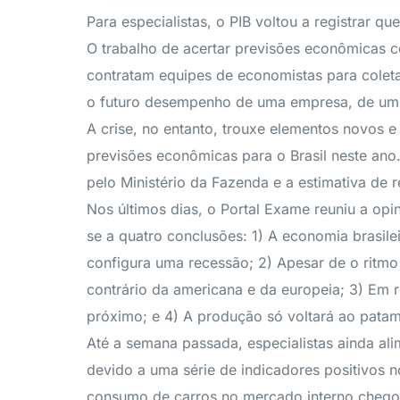
Para especialistas, o PIB voltou a registrar q
O trabalho de acertar previsões econômicas 
contratam equipes de economistas para coleta
o futuro desempenho de uma empresa, de um
A crise, no entanto, trouxe elementos novos e 
previsões econômicas para o Brasil neste ano
pelo Ministério da Fazenda e a estimativa de
Nos últimos dias, o Portal Exame reuniu a op
se a quatro conclusões: 1) A economia brasile
configura uma recessão; 2) Apesar de o ritmo 
contrário da americana e da europeia; 3) Em re
próximo; e 4) A produção só voltará ao patama
Até a semana passada, especialistas ainda ali
devido a uma série de indicadores positivos 
consumo de carros no mercado interno chegou 