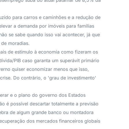
de desemprego suba do atual patamar de 8,5% da
uzido para carros e caminhões e a redução de
elevar a demanda por imóveis para famílias
não se sabe quando isso vai acontecer, já que
 de moradias.
scais de estímulo à economia como fizeram os
dívida/PIB caso garanta um superávit primário
verno quiser economizar menos que isso,
ise. Do contrário, o 'grau de investimento'
perar e o plano do governo dos Estados
o é possível descartar totalmente a previsão
quebra de algum grande banco ou montadora
 recuperação dos mercados financeiros globais