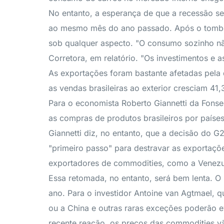
No entanto, a esperança de que a recessão ser
ao mesmo mês do ano passado. Após o tombo de
sob qualquer aspecto. "O consumo sozinho não
Corretora, em relatório. "Os investimentos e a
As exportações foram bastante afetadas pel
as vendas brasileiras ao exterior cresciam 
Para o economista Roberto Giannetti da Fonsec
as compras de produtos brasileiros por paíse
Giannetti diz, no entanto, que a decisão do G
"primeiro passo" para destravar as exportaçõ
exportadores de commodities, como a Venezue
Essa retomada, no entanto, será bem lenta. O
ano. Para o investidor Antoine van Agtmael,
ou a China e outras raras exceções poderão e
recente reação, os preços das commodities vão