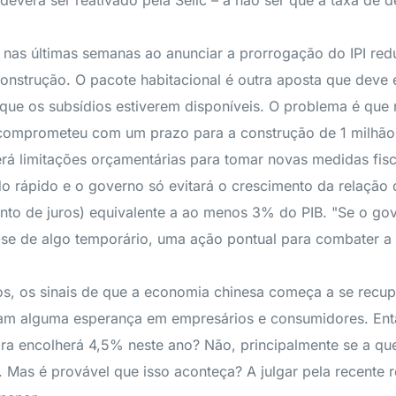
e, deverá ser reativado pela Selic – a não ser que a taxa 
as últimas semanas ao anunciar a prorrogação do IPI red
construção. O pacote habitacional é outra aposta que deve 
que os subsídios estiverem disponíveis. O problema é que 
se comprometeu com um prazo para a construção de 1 milhão
terá limitações orçamentárias para tomar novas medidas fi
o rápido e o governo só evitará o crescimento da relação 
nto de juros) equivalente a ao menos 3% do PIB. "Se o go
e de algo temporário, uma ação pontual para combater a cr
iros, os sinais de que a economia chinesa começa a se recu
eram alguma esperança em empresários e consumidores. Entã
ira encolherá 4,5% neste ano? Não, principalmente se a 
. Mas é provável que isso aconteça? A julgar pela recente