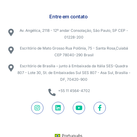
Entre em contato
Av. Angélica, 2118 - 12º andar Consolação, São Paulo, SP CEP -
01228-200
Escritório de Mato Grosso Rua Polônia, 75 - Santa Rosa,Cuiabá
CEP 78040-290 Brasil
Escritório de Brasília – junto à Embaixada da Itália SES-Quadra
807 - Lote 30, St. de Embaixadas Sul SES 807 - Asa Sul, Brasília -
DF, 70420-900
+55 11 4564-4702
Português