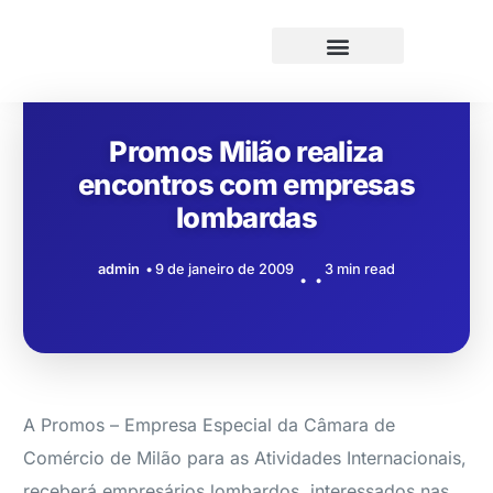
Promos Milão realiza
encontros com empresas
lombardas
admin
9 de janeiro de 2009
3 min read
A Promos – Empresa Especial da Câmara de
Comércio de Milão para as Atividades Internacionais,
receberá empresários lombardos, interessados nas