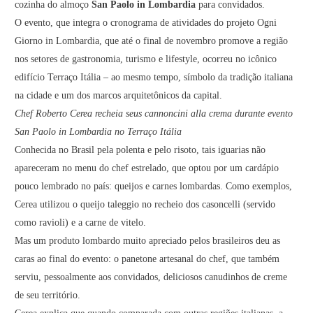
cozinha do almoço
San Paolo in Lombardia
para convidados.
O evento, que integra o cronograma de atividades do projeto
Ogni
Giorno in Lombardia, que até o final de novembro promove a região
nos setores de gastronomia, turismo e lifestyle
, ocorreu no icônico
edifício Terraço Itália – ao mesmo tempo, símbolo da tradição italiana
na cidade e um dos marcos arquitetônicos da capital.
Chef Roberto Cerea recheia seus cannoncini alla crema durante evento
San Paolo in Lombardia no Terraço Itália
Conhecida no Brasil pela
polenta e pelo risoto
, tais iguarias não
apareceram no menu do chef estrelado, que optou por um cardápio
pouco lembrado no país: queijos e carnes lombardas. Como exemplos,
Cerea utilizou o
queijo taleggio
no recheio dos casoncelli (servido
como ravioli) e a carne de vitelo.
Mas um produto lombardo muito apreciado pelos brasileiros deu as
caras ao final do evento: o panetone artesanal do chef, que também
serviu, pessoalmente aos convidados, deliciosos canudinhos de creme
de seu território.