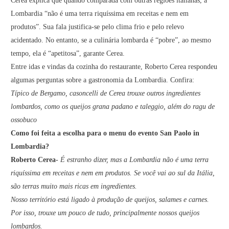
Cerea explica que quando comparada com outras regiões italianas, a
Lombardia “não é uma terra riquíssima em receitas e nem em
produtos”. Sua fala justifica-se pelo clima frio e pelo relevo
acidentado. No entanto, se a culinária lombarda é “pobre”, ao mesmo
tempo, ela é “apetitosa”, garante Cerea.
Entre idas e vindas da cozinha do restaurante, Roberto Cerea respondeu
algumas perguntas sobre a gastronomia da Lombardia. Confira:
Típico de Bergamo, casoncelli de Cerea trouxe outros ingredientes
lombardos, como os queijos grana padano e taleggio, além do ragu de
ossobuco
Como foi feita a escolha para o menu do evento San Paolo in
Lombardia?
Roberto Cerea-
É estranho dizer, mas a Lombardia não é uma terra
riquíssima em receitas e nem em produtos. Se você vai ao sul da Itália,
são terras muito mais ricas em ingredientes.
Nosso território está ligado à produção de queijos, salames e carnes.
Por isso, trouxe um pouco de tudo, principalmente nossos queijos
lombardos.