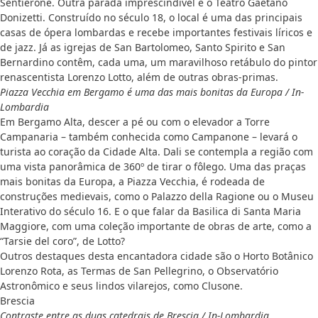
Sentierone. Outra parada imprescindível é o Teatro Gaetano
Donizetti. Construído no século 18, o local é uma das principais
casas de ópera lombardas e recebe importantes festivais líricos e
de jazz. Já as igrejas de San Bartolomeo, Santo Spirito e San
Bernardino contêm, cada uma, um maravilhoso retábulo do pintor
renascentista Lorenzo Lotto, além de outras obras-primas.
Piazza Vecchia em Bergamo é uma das mais bonitas da Europa / In-
Lombardia
Em Bergamo Alta, descer a pé ou com o elevador a Torre
Campanaria – também conhecida como Campanone – levará o
turista ao coração da Cidade Alta. Dali se contempla a região com
uma vista panorâmica de 360º de tirar o fôlego. Uma das praças
mais bonitas da Europa, a Piazza Vecchia, é rodeada de
construções medievais, como o Palazzo della Ragione ou o Museu
Interativo do século 16. E o que falar da Basilica di Santa Maria
Maggiore, com uma coleção importante de obras de arte, como a
“Tarsie del coro”, de Lotto?
Outros destaques desta encantadora cidade são o Horto Botânico
Lorenzo Rota, as Termas de San Pellegrino, o Observatório
Astronômico e seus lindos vilarejos, como Clusone.
Brescia
Contraste entre as duas catedrais de Brescia / In-Lombardia