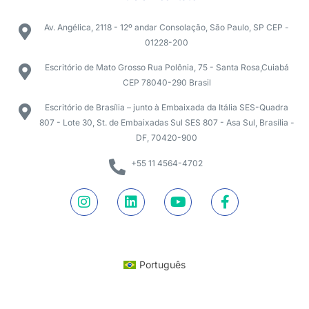
Av. Angélica, 2118 - 12º andar Consolação, São Paulo, SP CEP -
01228-200
Escritório de Mato Grosso Rua Polônia, 75 - Santa Rosa,Cuiabá
CEP 78040-290 Brasil
Escritório de Brasília – junto à Embaixada da Itália SES-Quadra
807 - Lote 30, St. de Embaixadas Sul SES 807 - Asa Sul, Brasília -
DF, 70420-900
+55 11 4564-4702
Português