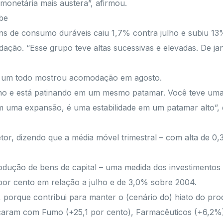
a monetária mais austera”, afirmou.
be
s de consumo duráveis caiu 1,7% contra julho e subiu 13
ão. “Esse grupo teve altas sucessivas e elevadas. De jane
omo um todo mostrou acomodação em agosto.
unho e está patinando em um mesmo patamar. Você teve um
 uma expansão, é uma estabilidade em um patamar alto”, 
 dizendo que a média móvel trimestral – com alta de 0,3%
dução de bens de capital – uma medida dos investimentos
1 por cento em relação a julho e de 3,0% sobre 2004.
, porque contribui para manter o (cenário do) hiato do pro
icaram com Fumo (+25,1 por cento), Farmacêuticos (+6,2%