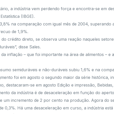
rio, a indústria vem perdendo força e encontra-se em desac
Estatística (IBGE).
 e 3,8% na comparação com igual mês de 2004, superando a
 recuo de 1,9%.
 do crédito direto, se observa uma reação naqueles seto
ráveis”, disse Sales.
 da inflação – que foi importante na área de alimentos – e 
consumo semiduráveis e não-duráveis subiu 1,6% e na comp
gmento foi em agosto o segundo maior da série histórica, i
no, destacaram-se em agosto Edição e impressão, Bebidas,
ento da indústria é de desaceleração em função do aperto
ve um incremento de 2 por cento na produção. Agora do seg
 de 0,3%. Há uma desaceleração em curso, a indústria est