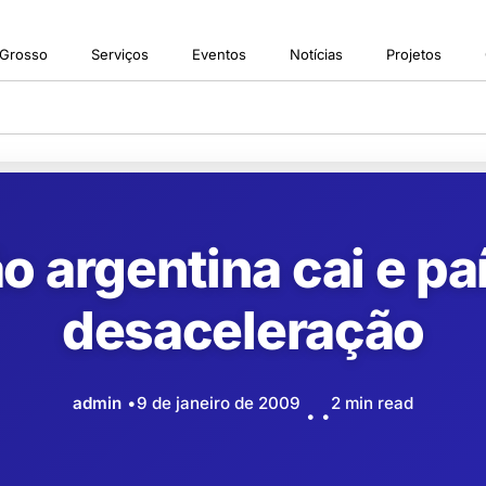
 Grosso
Serviços
Eventos
Notícias
Projetos
 argentina cai e paí
desaceleração
admin
9 de janeiro de 2009
2 min read