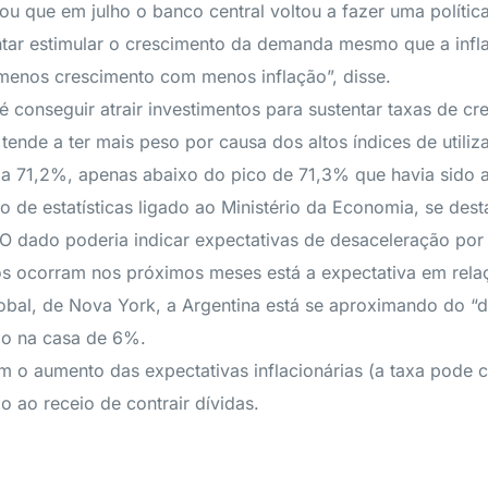
u que em julho o banco central voltou a fazer uma polític
ntar estimular o crescimento da demanda mesmo que a inf
 menos crescimento com menos inflação”, disse.
é conseguir atrair investimentos para sustentar taxas de cr
tende a ter mais peso por causa dos altos índices de utili
 a 71,2%, apenas abaixo do pico de 71,3% que havia sido a
o de estatísticas ligado ao Ministério da Economia, se de
O dado poderia indicar expectativas de desaceleração por 
os ocorram nos próximos meses está a expectativa em relação
lobal, de Nova York, a Argentina está se aproximando do “
ão na casa de 6%.
m o aumento das expectativas inflacionárias (a taxa pod
o ao receio de contrair dívidas.