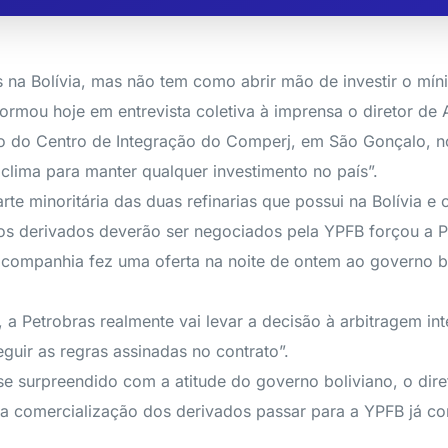
 na Bolívia, mas não tem como abrir mão de investir o mí
formou hoje em entrevista coletiva à imprensa o diretor de 
ão do Centro de Integração do Comperj, em São Gonçalo, n
á clima para manter qualquer investimento no país”.
arte minoritária das duas refinarias que possui na Bolívia
s derivados deverão ser negociados pela YPFB forçou a Pe
 a companhia fez uma oferta na noite de ontem ao governo bo
 a Petrobras realmente vai levar a decisão à arbitragem inte
guir as regras assinadas no contrato”.
a se surpreendido com a atitude do governo boliviano, o di
 da comercialização dos derivados passar para a YPFB já co