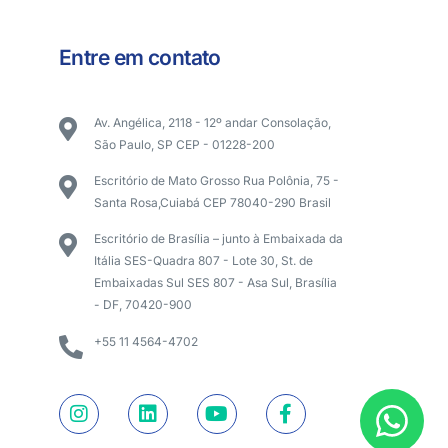
Entre em contato
Av. Angélica, 2118 - 12º andar Consolação,
São Paulo, SP CEP - 01228-200
Escritório de Mato Grosso Rua Polônia, 75 -
Santa Rosa,Cuiabá CEP 78040-290 Brasil
Escritório de Brasília – junto à Embaixada da
Itália SES-Quadra 807 - Lote 30, St. de
Embaixadas Sul SES 807 - Asa Sul, Brasília
- DF, 70420-900
+55 11 4564-4702