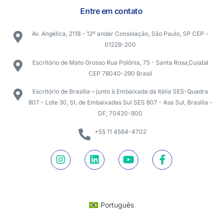
Entre em contato
Av. Angélica, 2118 - 12º andar Consolação, São Paulo, SP CEP -
01228-200
Escritório de Mato Grosso Rua Polônia, 75 - Santa Rosa,Cuiabá
CEP 78040-290 Brasil
Escritório de Brasília – junto à Embaixada da Itália SES-Quadra
807 - Lote 30, St. de Embaixadas Sul SES 807 - Asa Sul, Brasília -
DF, 70420-900
+55 11 4564-4702
Português