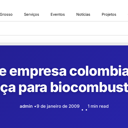
 Grosso
Serviços
Eventos
Notícias
Projetos
 e empresa colombi
nça para biocombust
admin
9 de janeiro de 2009
1 min read