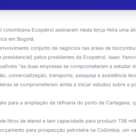
al colombiana Ecopetrol assinaram nesta terça-feira uma al
lica em Bogotá.
nvolvimento conjunto de negócios nas áreas de biocombust
presidencial) pelos presidentes da Ecopetrol, Isaac Yanovic
stíveis “as duas empresas se comprometeram a estudar du
o, comercialização, transporte, pesquisa e assistência tec
eiras se comprometeram ainda a iniciar estudos sobre a pos
to para a ampliação da refinaria do porto de Cartagena, q
de litros de etanol e tem capacidade para produzir 736 milh
 orçamento para prospecção petroleira na Colômbia, um val