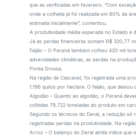
que as verificadas em fevereiro. “Com exceçã
onde a colheita já foi realizada em 80% da ár
estimada inicialmente”, comentou.
A produtividade média esperada no Estado é de 
Já as perdas financeiras somam R$ 320,77 mi
Feijão – O Paraná também colheu 420 mil tonel
adversidades climáticas, as perdas na produçã
Ponta Grossa.
Na região de Cascavel, foi registrada uma prod
1.196 quilos por hectare. O feijão, que deixou
Algodão – Quanto ao algodão, o Paraná dever
colhidas 78.722 toneladas do produto em ca
Segundo os técnicos do Deral, a redução só 
registradas perdas na produtividade. Na regi
Arroz – O balanço do Deral ainda indica que 