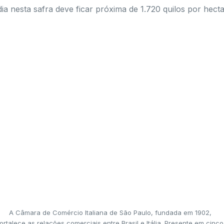
dia nesta safra deve ficar próxima de 1.720 quilos por hect
A Câmara de Comércio Italiana de São Paulo, fundada em 1902,
ortalece as relações comerciais entre Brasil e Itália. Presente em cinco