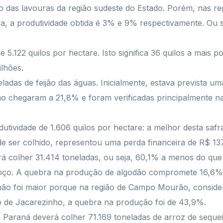
o das lavouras da região sudeste do Estado. Porém, nas re
ea, a produtividade obtida é 3% e 9% respectivamente. Ou s
5.122 quilos por hectare. Isto significa 36 quilos a mais po
lhões.
adas de feijão das águas. Inicialmente, estava prevista u
o chegaram a 21,8% e foram verificadas principalmente nas
utividade de 1.606 quilos por hectare: a melhor desta safr
 de ser colhido, representou uma perda financeira de R$ 137
á colher 31.414 toneladas, ou seja, 60,1% a menos do qu
roço. A quebra na produção de algodão compromete 16,6%
não foi maior porque na região de Campo Mourão, conside
ão de Jacarezinho, a quebra na produção foi de 43,9%.
o Paraná deverá colher 71.169 toneladas de arroz de seque