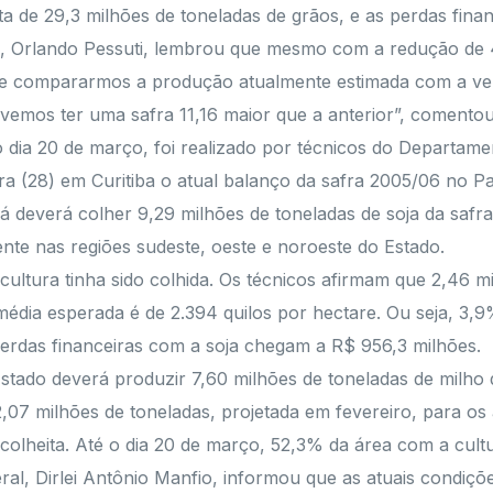
ita de 29,3 milhões de toneladas de grãos, e as perdas fin
ra, Orlando Pessuti, lembrou que mesmo com a redução de 4
“Se compararmos a produção atualmente estimada com a ve
evemos ter uma safra 11,16 maior que a anterior”, comentou
dia 20 de março, foi realizado por técnicos do Departame
ira (28) em Curitiba o atual balanço da safra 2005/06 no P
á deverá colher 9,29 milhões de toneladas de soja da safr
ente nas regiões sudeste, oeste e noroeste do Estado.
cultura tinha sido colhida. Os técnicos afirmam que 2,46 
média esperada é de 2.394 quilos por hectare. Ou seja, 3,9
 perdas financeiras com a soja chegam a R$ 956,3 milhões.
stado deverá produzir 7,60 milhões de toneladas de milho
07 milhões de toneladas, projetada em fevereiro, para os 
 colheita. Até o dia 20 de março, 52,3% da área com a cultur
ral, Dirlei Antônio Manfio, informou que as atuais condiçõ