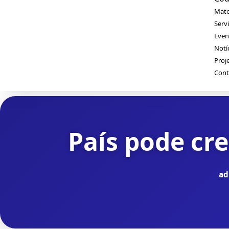
Mato
Serv
Even
Notí
Proj
Cont
País pode cr
ad