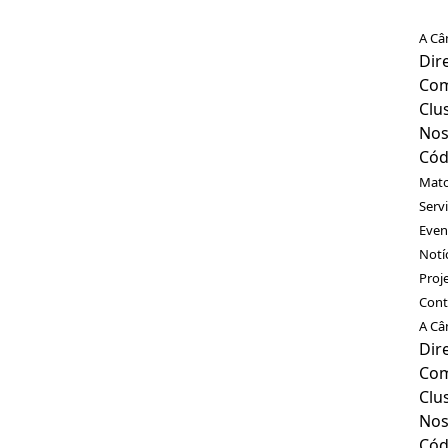
A Câ
Dir
Com
Clu
Nos
Cód
Mato
Serv
Even
Notí
Proj
Cont
A Câ
Dir
Com
Clu
Nos
Cód