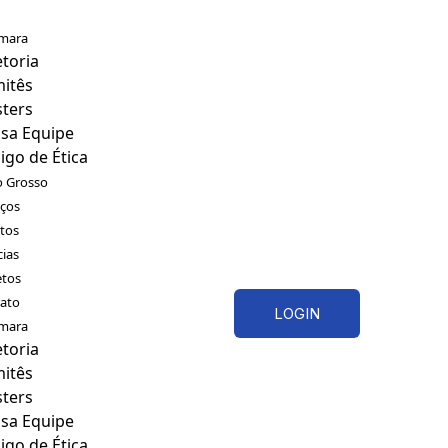
mara
etoria
itês
sters
sa Equipe
igo de Ética
 Grosso
iços
tos
cias
etos
ato
LOGIN
mara
etoria
itês
sters
sa Equipe
igo de Ética