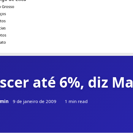
 Grosso
iços
tos
cias
etos
ato
escer até 6%, diz M
min
9 de janeiro de 2009
1 min read