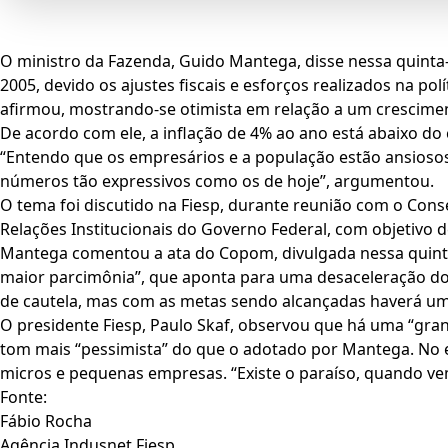
O ministro da Fazenda, Guido Mantega, disse nessa quinta-
2005, devido os ajustes fiscais e esforços realizados na p
afirmou, mostrando-se otimista em relação a um crescimen
De acordo com ele, a inflação de 4% ao ano está abaixo do
“Entendo que os empresários e a população estão ansiosos
números tão expressivos como os de hoje”, argumentou.
O tema foi discutido na Fiesp, durante reunião com o Con
Relações Institucionais do Governo Federal, com objetivo 
Mantega comentou a ata do Copom, divulgada nessa quinta-fe
maior parcimônia”, que aponta para uma desaceleração dos
de cautela, mas com as metas sendo alcançadas haverá um
O presidente Fiesp, Paulo Skaf, observou que há uma “gra
tom mais “pessimista” do que o adotado por Mantega. No e
micros e pequenas empresas. “Existe o paraíso, quando v
Fonte:
Fábio Rocha
Agência Indusnet Fiesp