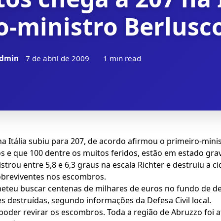
o-ministro Berlusc
dmin
7 de abril de 2009
1 min read
tália subiu para 207, de acordo afirmou o primeiro-ministro
s e que 100 dentre os muitos feridos, estão em estado gra
rou entre 5,8 e 6,3 graus na escala Richter e destruiu a cid
breviventes nos escombros.
meteu buscar centenas de milhares de euros no fundo de d
es destruídas, segundo informações da Defesa Civil local.
oder revirar os escombros. Toda a região de Abruzzo foi at