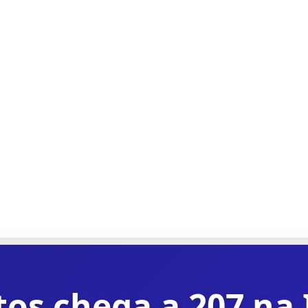
s chega a 207 na It