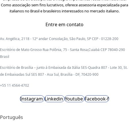
Como associação sem fins lucrativos, oferece assessoria especializada para
italianos no Brasil e brasileiros interessados no mercado italiano.
Entre em contato
Av. Angélica, 2118 - 12º andar Consolação, São Paulo, SP CEP - 01228-200
Escritório de Mato Grosso Rua Polônia, 75 - Santa Rosa,Cuiabá CEP 78040-290
Brasil
Escritório de Brasília – junto à Embaixada da Itália SES-Quadra 807 - Lote 30, St.
de Embaixadas Sul SES 807 - Asa Sul, Brasília - DF, 70420-900
+55 11 4564-4702
Instagram
Linkedin
Youtube
Facebook-f
Português