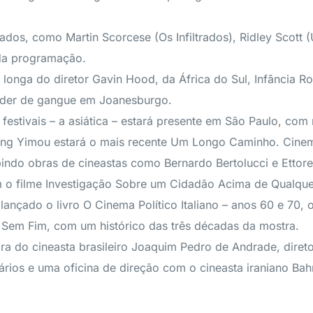
dos, como Martin Scorcese (Os Infiltrados), Ridley Scott
 da programação.
 longa do diretor Gavin Hood, da África do Sul, Infância 
líder de gangue em Joanesburgo.
 festivais – a asiática – estará presente em São Paulo, co
ng Yimou estará o mais recente Um Longo Caminho. Cinema
bindo obras de cineastas como Bernardo Bertolucci e Ettore S
om o filme Investigação Sobre um Cidadão Acima de Qualquer
á lançado o livro O Cinema Político Italiano – anos 60 e 7
 Sem Fim, com um histórico das três décadas da mostra.
ra do cineasta brasileiro Joaquim Pedro de Andrade, dire
ários e uma oficina de direção com o cineasta iraniano B