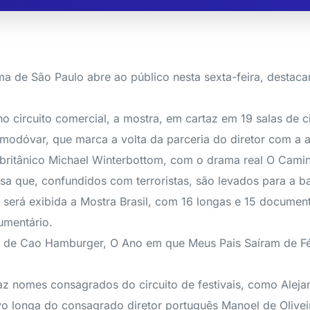
ma de São Paulo abre ao público nesta sexta-feira, destaca
o circuito comercial, a mostra, em cartaz em 19 salas de c
odóvar, que marca a volta da parceria do diretor com a a
r britânico Michael Winterbottom, com o drama real O Cami
esa que, confundidos com terroristas, são levados para a
 será exibida a Mostra Brasil, com 16 longas e 15 docume
umentário.
 de Cao Hamburger, O Ano em que Meus Pais Saíram de Féri
z nomes consagrados do circuito de festivais, como Aleja
vo longa do consagrado diretor português Manoel de Oliveir