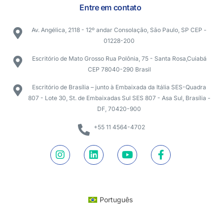
Entre em contato
Av. Angélica, 2118 - 12º andar Consolação, São Paulo, SP CEP -
01228-200
Escritório de Mato Grosso Rua Polônia, 75 - Santa Rosa,Cuiabá
CEP 78040-290 Brasil
Escritório de Brasília – junto à Embaixada da Itália SES-Quadra
807 - Lote 30, St. de Embaixadas Sul SES 807 - Asa Sul, Brasília -
DF, 70420-900
+55 11 4564-4702
Português