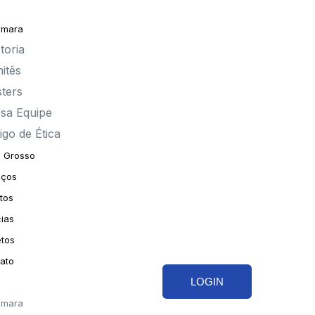
âmara
toria
itês
sters
sa Equipe
igo de Ética
 Grosso
iços
tos
cias
etos
ato
LOGIN
âmara