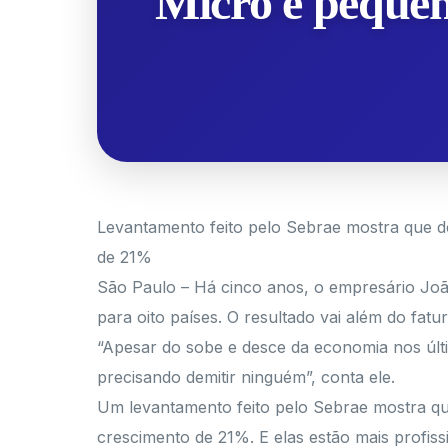
Micro e pequena
Levantamento feito pelo Sebrae mostra que 
de 21%
São Paulo – Há cinco anos, o empresário João
para oito países. O resultado vai além do fatu
“Apesar do sobe e desce da economia nos últ
precisando demitir ninguém”, conta ele.
Um levantamento feito pelo Sebrae mostra q
crescimento de 21%. E elas estão mais profissi