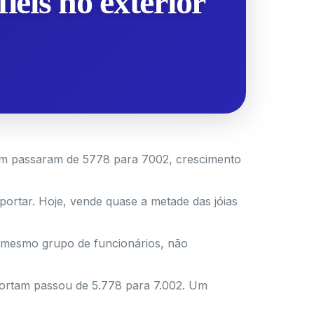
iéis no exterior
am passaram de 5778 para 7002, crescimento
portar. Hoje, vende quase a metade das jóias
 mesmo grupo de funcionários, não
ortam passou de 5.778 para 7.002. Um