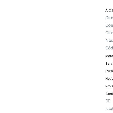
A C
Dire
Com
Clu
Nos
Cód
Mato
Serv
Even
Notí
Proj
Cont
A C