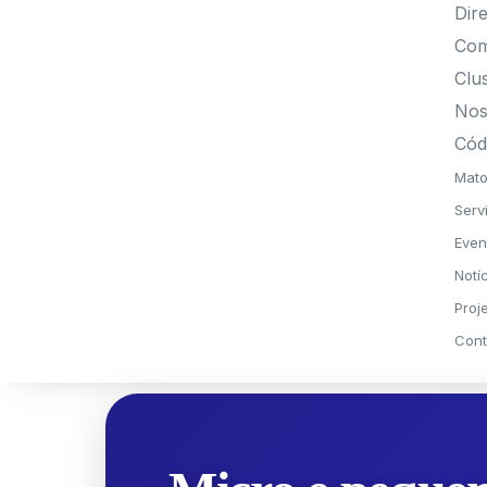
Dire
Com
Clu
Nos
Cód
Mato
Serv
Even
Notí
Proj
Cont