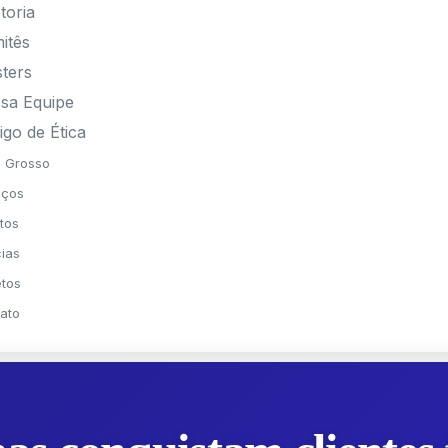
toria
itês
sters
sa Equipe
igo de Ética
 Grosso
iços
tos
cias
etos
ato