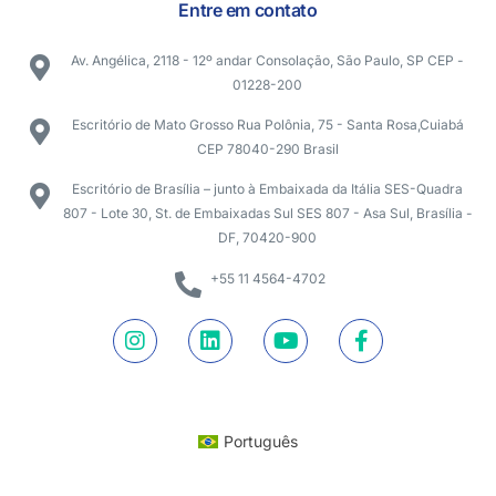
Entre em contato
Av. Angélica, 2118 - 12º andar Consolação, São Paulo, SP CEP -
01228-200
Escritório de Mato Grosso Rua Polônia, 75 - Santa Rosa,Cuiabá
CEP 78040-290 Brasil
Escritório de Brasília – junto à Embaixada da Itália SES-Quadra
807 - Lote 30, St. de Embaixadas Sul SES 807 - Asa Sul, Brasília -
DF, 70420-900
+55 11 4564-4702
Português