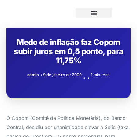
Medo de inflação faz Copom
subir juros em 0,5 ponto, para
11,75%
admin
9 de janeiro de 2009
2 min read
O Copom (Comitê de Política Monetária), do Banco
Central, decidiu por unanimidade elevar a Selic (taxa
básica de juros) em 0,5 ponto percentual, para