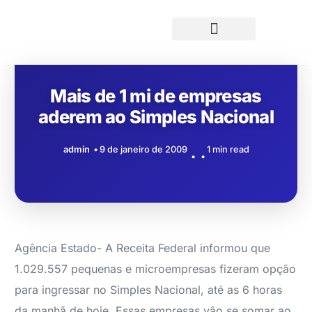
Mais de 1 mi de empresas
aderem ao Simples Nacional
admin
9 de janeiro de 2009
1 min read
Agência Estado- A Receita Federal informou que
1.029.557 pequenas e microempresas fizeram opção
para ingressar no Simples Nacional, até as 6 horas
da manhã de hoje. Essas empresas vão se somar ao