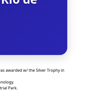
s awarded w/ the Silver Trophy in
hnology.
ial Park.