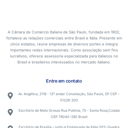
A Câmara de Comércio Italiana de São Paulo, fundada em 1902,
fortalece as relações comerciais entre Brasil e Itália. Presente em
cinco estados, reúne empresas de diversos portes e integra
importantes redes internacionais. Como associação sem fins
lucrativos, oferece assessoria especializada para italianos no
Brasil e brasileiros interessados no mercado italiano.
Entre em contato
Av. Angélica, 2118 - 12º andar Consolação, São Paulo, SP CEP -
01228-200
Escritório de Mato Grosso Rua Polônia, 75 - Santa Rosa,Cuiabá
CEP 78040-290 Brasil
Escritório de Brasília – junto à Embaixada da Itália SES-Quadra