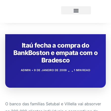
Itaú fecha a compra do
BankBoston e empata com o
Bradesco
ADMIN
9 DE JANEIRO DE 2009
1 MIN READ
O banco das famílias Setubal e Villella vai absorver