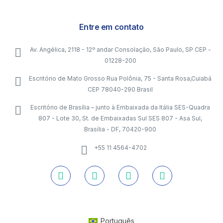
Entre em contato
Av. Angélica, 2118 - 12º andar Consolação, São Paulo, SP CEP -
01228-200
Escritório de Mato Grosso Rua Polônia, 75 - Santa Rosa,Cuiabá
CEP 78040-290 Brasil
Escritório de Brasília – junto à Embaixada da Itália SES-Quadra
807 - Lote 30, St. de Embaixadas Sul SES 807 - Asa Sul,
Brasília - DF, 70420-900
+55 11 4564-4702
Português