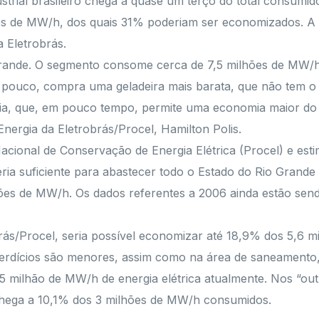
ustrial brasileiro chega a quase um terço do total consumi
s de MW/h, dos quais 31% poderiam ser economizados. A i
a Eletrobrás.
grande. O segmento consome cerca de 7,5 milhões de MW/h,
pouco, compra uma geladeira mais barata, que não tem o s
ia, que, em pouco tempo, permite uma economia maior do q
ergia da Eletrobrás/Procel, Hamilton Polis.
Nacional de Conservação de Energia Elétrica (Procel) e e
ria suficiente para abastecer todo o Estado do Rio Grand
es de MW/h. Os dados referentes a 2006 ainda estão send
brás/Procel, seria possível economizar até 18,9% dos 5,6
perdícios são menores, assim como na área de saneamento,
 milhão de MW/h de energia elétrica atualmente. Nos “out
chega a 10,1% dos 3 milhões de MW/h consumidos.