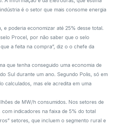
do. A informação é da Eletrobrás, que estima
ndústria é o setor que mais consome energia
 e poderia economizar até 25% desse total.
elo Procel, por não saber que o selo
ue a feita na compra”, diz o o chefe da
stima que tenha conseguido uma economia de
e do Sul durante um ano. Segundo Polis, só em
o calculados, mas ele acredita em uma
 milhões de MW/h consumidos. Nos setores de
 com indicadores na faixa de 5% do total
ros” setores, que incluem o segmento rural e