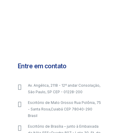
Entre em contato
Av. Angélica, 2118 - 12º andar Consolação,
São Paulo, SP CEP - 01228-200
Escritório de Mato Grosso Rua Polônia, 75
- Santa Rosa,Cuiabá CEP 78040-290
Brasil
Escritório de Brasília – junto à Embaixada
da Itália SES-Quadra 807 - Lote 30, St. de