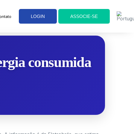
LOGIN
ASSOCIE-SE
ontato
nergia consumida