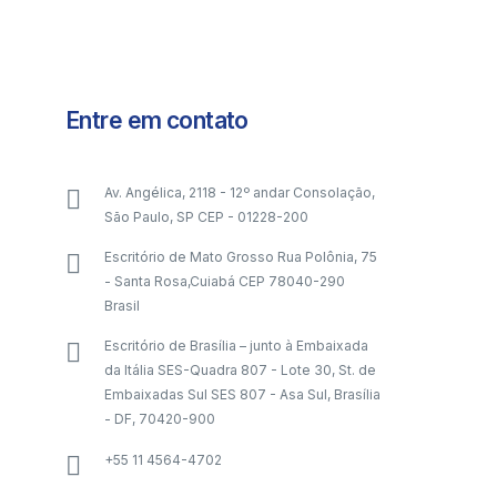
Entre em contato
Av. Angélica, 2118 - 12º andar Consolação,
São Paulo, SP CEP - 01228-200
Escritório de Mato Grosso Rua Polônia, 75
- Santa Rosa,Cuiabá CEP 78040-290
Brasil
Escritório de Brasília – junto à Embaixada
da Itália SES-Quadra 807 - Lote 30, St. de
Embaixadas Sul SES 807 - Asa Sul, Brasília
- DF, 70420-900
+55 11 4564-4702