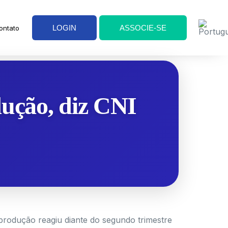
LOGIN
ASSOCIE-SE
ontato
dução, diz CNI
produção reagiu diante do segundo trimestre