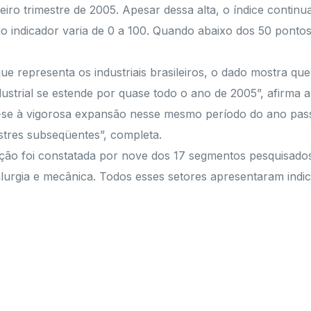
iro trimestre de 2005. Apesar dessa alta, o índice continua
o indicador varia de 0 a 100. Quando abaixo dos 50 ponto
ue representa os industriais brasileiros, o dado mostra qu
trial se estende por quase todo o ano de 2005”, afirma a n
e-se à vigorosa expansão nesse mesmo período do ano pass
stres subseqüentes”, completa.
ção foi constatada por nove dos 17 segmentos pesquisados
lurgia e mecânica. Todos esses setores apresentaram indi