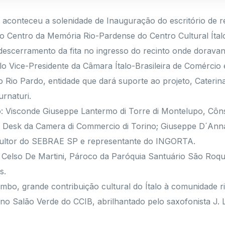
 aconteceu a solenidade de Inauguração do escritório de r
o Centro da Memória Rio-Pardense do Centro Cultural Ítalo
 descerramento da fita no ingresso do recinto onde dorava
o Vice-Presidente da Câmara Ítalo-Brasileira de Comércio e
 do Rio Pardo, entidade que dará suporte ao projeto, Cate
rnaturi.
: Visconde Giuseppe Lantermo di Torre di Montelupo, Côns
Desk da Camera di Commercio di Torino; Giuseppe D´Anna,
onsultor do SEBRAE SP e representante do INGORTA.
 Celso De Martini, Pároco da Paróquia Santuário São Roque
s.
ombo, grande contribuição cultural do Ítalo à comunidade r
no Salão Verde do CCIB, abrilhantado pelo saxofonista J. 