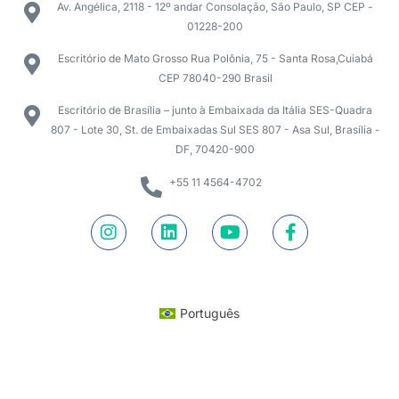
Av. Angélica, 2118 - 12º andar Consolação, São Paulo, SP CEP -
01228-200
Escritório de Mato Grosso Rua Polônia, 75 - Santa Rosa,Cuiabá
CEP 78040-290 Brasil
Escritório de Brasília – junto à Embaixada da Itália SES-Quadra
807 - Lote 30, St. de Embaixadas Sul SES 807 - Asa Sul, Brasília -
DF, 70420-900
+55 11 4564-4702
Português