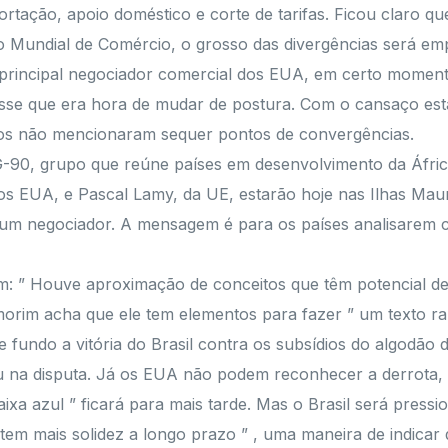
ortação, apoio doméstico e corte de tarifas. Ficou claro q
o Mundial de Comércio, o grosso das divergências será em
 principal negociador comercial dos EUA, em certo momen
sse que era hora de mudar de postura. Com o cansaço est
tros não mencionaram sequer pontos de convergências.
90, grupo que reúne países em desenvolvimento da África,
 dos EUA, e Pascal Lamy, da UE, estarão hoje nas Ilhas Ma
e um negociador. A mensagem é para os países analisarem 
: ” Houve aproximação de conceitos que têm potencial de 
orim acha que ele tem elementos para fazer ” um texto raz
fundo a vitória do Brasil contra os subsídios do algodão 
na disputa. Já os EUA não podem reconhecer a derrota, p
ixa azul ” ficará para mais tarde. Mas o Brasil será press
tem mais solidez a longo prazo ” , uma maneira de indicar 