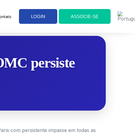
LOGIN
ASSOCIE-SE
ontato
 OMC persiste
Paris com persistente impasse em todas as