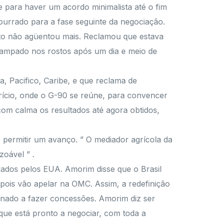
ue para haver um acordo minimalista até o fim
purrado para a fase seguinte da negociação.
to não agüentou mais. Reclamou que estava
ampado nos rostos após um dia e meio de
 Pacifico, Caribe, e que reclama de
urício, onde o G-90 se reúne, para convencer
com calma os resultados até agora obtidos,
permitir um avanço. ” O mediador agrícola da
oável ” .
dados pelos EUA. Amorim disse que o Brasil
ois vão apelar na OMC. Assim, a redefinição
ionado a fazer concessões. Amorim diz ser
que está pronto a negociar, com toda a