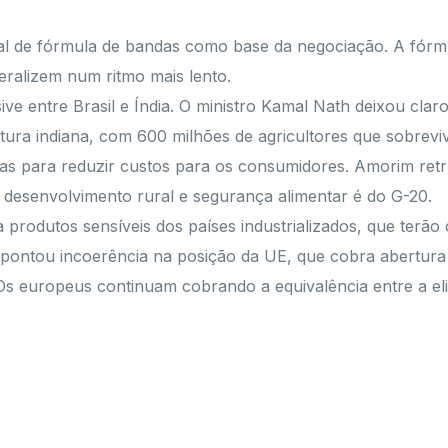
ral de fórmula de bandas como base da negociação. A fórmul
eralizem num ritmo mais lento.
ve entre Brasil e Índia. O ministro Kamal Nath deixou clar
ltura indiana, com 600 milhões de agricultores que sobrevi
tarifas para reduzir custos para os consumidores. Amorim re
de desenvolvimento rural e segurança alimentar é do G-20.
produtos sensíveis dos países industrializados, que terão
apontou incoerência na posição da UE, que cobra abertur
s europeus continuam cobrando a equivalência entre a eli