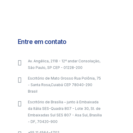
Entre em contato
Av. Angélica, 2118 - 12º andar Consolação,
São Paulo, SP CEP - 01228-200
Escritório de Mato Grosso Rua Polônia, 75
- Santa Rosa,Cuiabá CEP 78040-290
Brasil
Escritório de Brasília – junto à Embaixada
da Itália SES-Quadra 807 - Lote 30, St. de
Embaixadas Sul SES 807 - Asa Sul, Brasília
- DF, 70420-900
+55 11 4564-4702