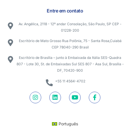
Entre em contato
Av. Angélica, 2118 - 12º andar Consolação, São Paulo, SP CEP -
01228-200
Escritório de Mato Grosso Rua Polônia, 75 - Santa Rosa,Cuiabá
CEP 78040-290 Brasil
Escritório de Brasília – junto à Embaixada da Itália SES-Quadra
807 - Lote 30, St. de Embaixadas Sul SES 807 - Asa Sul, Brasília -
DF, 70420-900
+55 11 4564-4702
Português