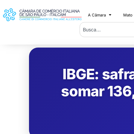
A Câmara
Mato
IBGE: safr
somar 136,