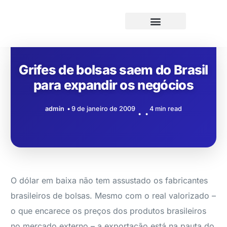
Grifes de bolsas saem do Brasil
para expandir os negócios
admin
9 de janeiro de 2009
4 min read
O dólar em baixa não tem assustado os fabricantes
brasileiros de bolsas. Mesmo com o real valorizado –
o que encarece os preços dos produtos brasileiros
no mercado externo – a exportação está na pauta do