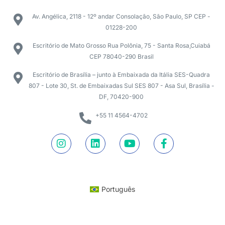
Av. Angélica, 2118 - 12º andar Consolação, São Paulo, SP CEP -
01228-200
Escritório de Mato Grosso Rua Polônia, 75 - Santa Rosa,Cuiabá
CEP 78040-290 Brasil
Escritório de Brasília – junto à Embaixada da Itália SES-Quadra
807 - Lote 30, St. de Embaixadas Sul SES 807 - Asa Sul, Brasília -
DF, 70420-900
+55 11 4564-4702
Português