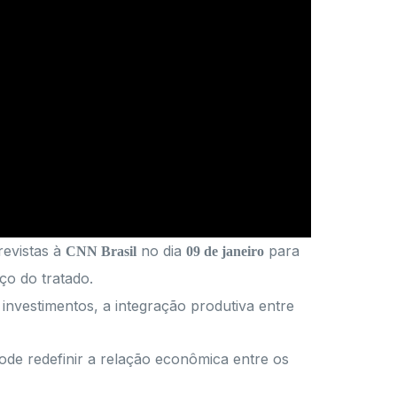
revistas à
no dia
para
CNN Brasil
09 de janeiro
ço do tratado.
investimentos, a integração produtiva entre
de redefinir a relação econômica entre os