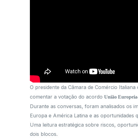
O presidente da Câmara de Comércio Italiana
comentar a votação do acordo
União Europeia
Durante as conversas, foram analisados os imp
Europa e América Latina e as oportunidades 
Uma leitura estratégica sobre riscos, oport
dois blocos.