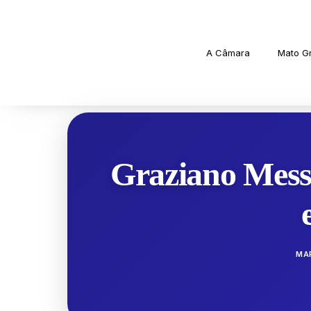
A Câmara
Mato G
Graziano Mes
MA