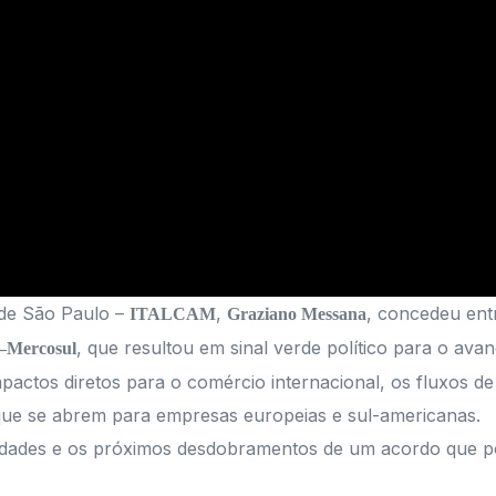
 de São Paulo –
,
, concedeu ent
ITALCAM
Graziano Messana
, que resultou em sinal verde político para o avan
–Mercosul
actos diretos para o comércio internacional, os fluxos de 
que se abrem para empresas europeias e sul-americanas.
unidades e os próximos desdobramentos de um acordo que po