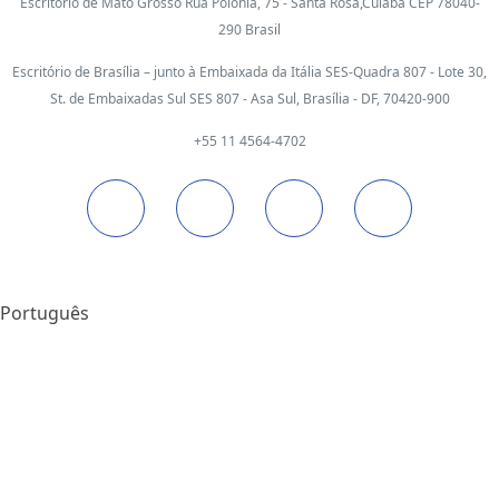
Escritório de Mato Grosso Rua Polônia, 75 - Santa Rosa,Cuiabá CEP 78040-
290 Brasil
Escritório de Brasília – junto à Embaixada da Itália SES-Quadra 807 - Lote 30,
St. de Embaixadas Sul SES 807 - Asa Sul, Brasília - DF, 70420-900
+55 11 4564-4702
Português