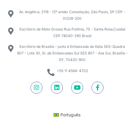
Av. Angélica, 2118 - 12º andar Consolação, São Paulo, SP CEP -
01228-200
Escritório de Mato Grosso Rua Polônia, 75 - Santa Rosa,Cuiabá
CEP 78040-290 Brasil
Escritório de Brasília – junto à Embaixada da Itália SES-Quadra
807 - Lote 30, St. de Embaixadas Sul SES 807 - Asa Sul, Brasília -
DF, 70420-900
+55 11 4564-4702
Português